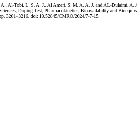
. A., Al-Tobi, L. S. A. J., Al Ameri, S. M. A. A. J. and AL-Dulaimi
ences, Doping Test, Pharmacokinetics, Bioavailability and Bioequiva
, pp. 3201–3216. doi: 10.52845/CMRO/2024/7-7-15.