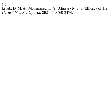
(1)
katteb, D. M. A.; Mohammed, K. Y.; Almetewty, S. S. Efficacy of Tr
Current Med Res Opinion
2024
,
7
, 3469-3474.